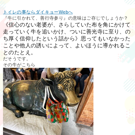
トイレの事ならダイキョーWebへ
『牛に引かれて、善行寺参り』の意味はご存じでしょうか？
《信心のない老婆が、さらしていた布を角にかけて
走っていく牛を追いかけ、ついに善光寺に至り、の
ち厚く信仰したという話から》思ってもいなかった
ことや他人の誘いによって、よいほうに導かれるこ
とのたとえ。
だそうです。
その牛がこちら