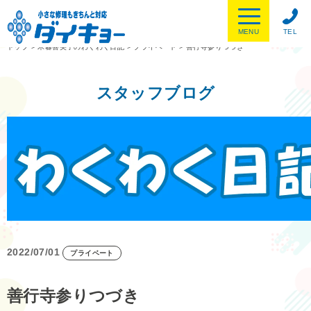
MENU
TEL
トップ
>
木暮喜美子のわくわく日記
>
プライベート
>
善行寺参りつづき
スタッフブログ
2022/07/01
プライベート
善行寺参りつづき