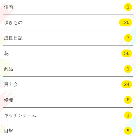
俳句
1
頂きもの
120
成長日記
7
花
56
商品
1
勇士会
24
修理
8
キッチンチーム
1
目撃
9