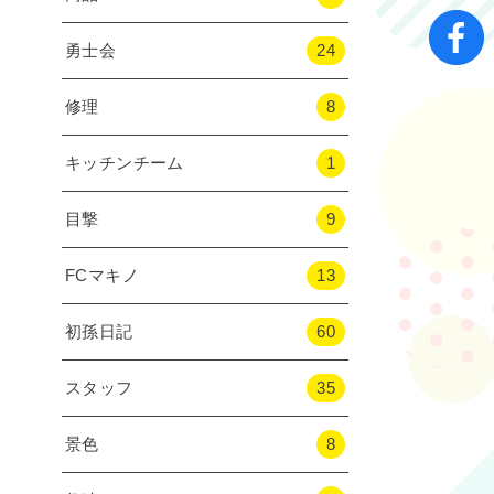
勇士会
24
修理
8
キッチンチーム
1
目撃
9
FCマキノ
13
初孫日記
60
スタッフ
35
景色
8