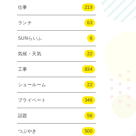
仕事
219
ランチ
63
SUNらいふ
6
気候・天気
22
工事
834
ショールーム
22
プライベート
346
話題
56
つぶやき
500