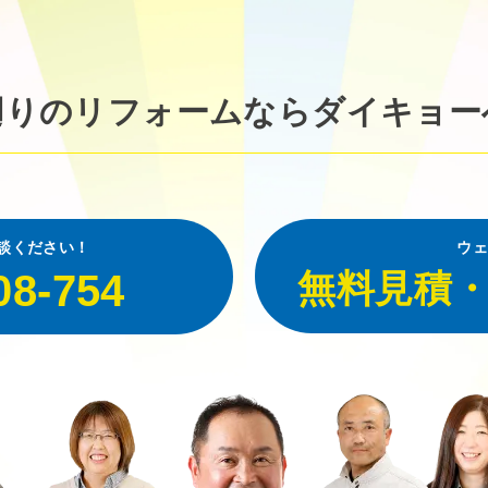
廻りのリフォームなら
ダイキョー
談ください！
ウェ
08-754
無料見積