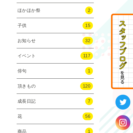
ほかほか祭
2
子供
15
お知らせ
32
イベント
117
俳句
1
頂きもの
120
成長日記
7
花
56
商品
1