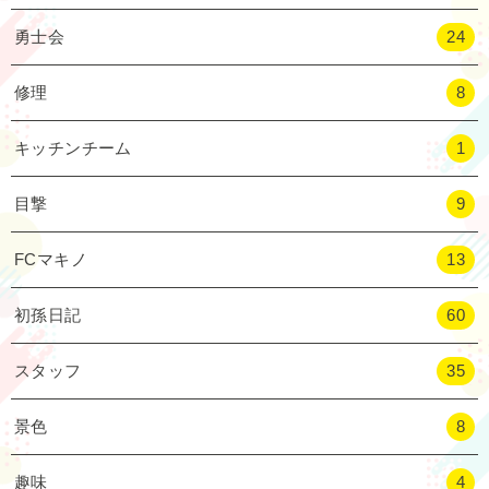
勇士会
24
修理
8
キッチンチーム
1
目撃
9
FCマキノ
13
初孫日記
60
スタッフ
35
景色
8
趣味
4