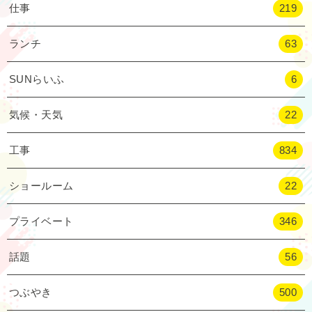
仕事
219
ランチ
63
SUNらいふ
6
気候・天気
22
工事
834
ショールーム
22
プライベート
346
話題
56
つぶやき
500