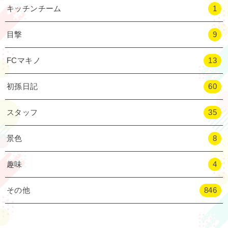
キッチンチーム
1
目撃
9
FCマキノ
13
初孫日記
60
スタッフ
35
景色
8
趣味
4
その他
846