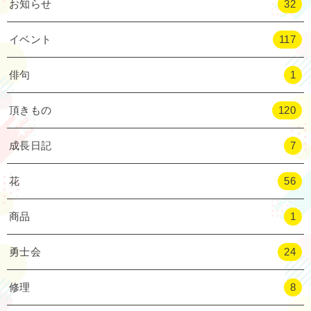
お知らせ
32
イベント
117
俳句
1
頂きもの
120
成長日記
7
花
56
商品
1
勇士会
24
修理
8