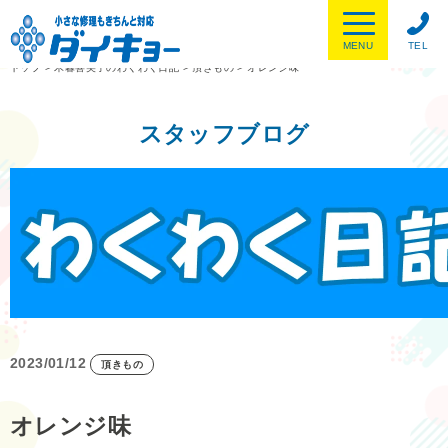
MENU
TEL
トップ
>
木暮喜美子のわくわく日記
>
頂きもの
>
オレンジ味
スタッフブログ
2023/01/12
頂きもの
オレンジ味