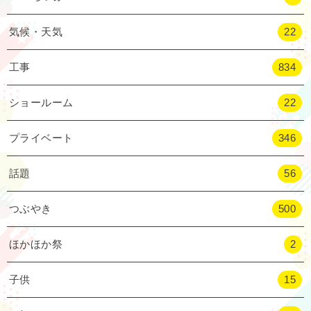
気候・天気
22
工事
834
ショールーム
22
プライベート
346
話題
56
つぶやき
500
ほかほか祭
2
子供
15