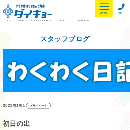
MENU
TEL
トップ
>
木暮喜美子のわくわく日記
>
プライベート
>
初日の出
スタッフブログ
2023/01/01
プライベート
初日の出