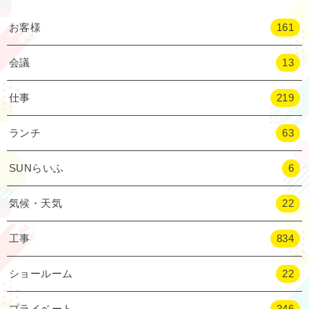
お客様
161
会議
13
仕事
219
ランチ
63
SUNらいふ
6
気候・天気
22
工事
834
ショールーム
22
プライベート
346