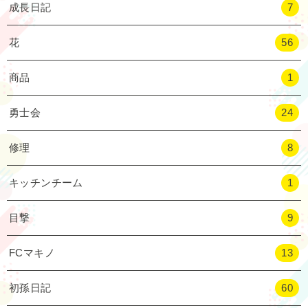
成長日記
7
花
56
商品
1
勇士会
24
修理
8
キッチンチーム
1
目撃
9
FCマキノ
13
初孫日記
60