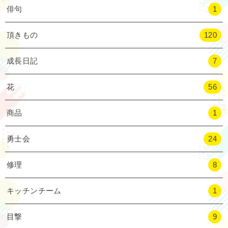
俳句
1
頂きもの
120
成長日記
7
花
56
商品
1
勇士会
24
修理
8
キッチンチーム
1
目撃
9