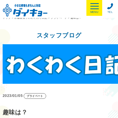
MENU
TEL
トップ
>
木暮喜美子のわくわく日記
>
プライベート
>
趣味は？
スタッフブログ
2023/01/05
プライベート
趣味は？