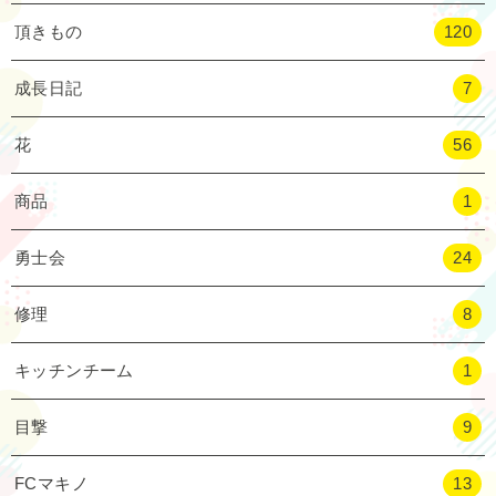
頂きもの
120
成長日記
7
花
56
商品
1
勇士会
24
修理
8
キッチンチーム
1
目撃
9
FCマキノ
13