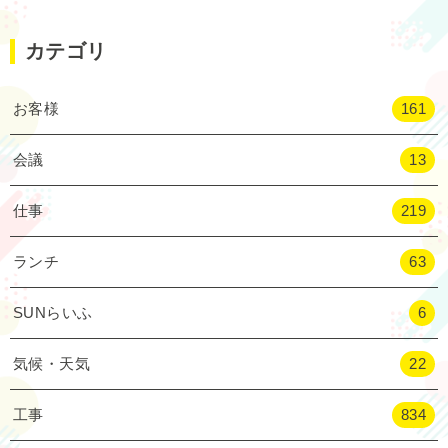
カテゴリ
お客様
161
会議
13
仕事
219
ランチ
63
SUNらいふ
6
気候・天気
22
工事
834