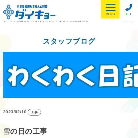
MENU
TEL
トップ
>
木暮喜美子のわくわく日記
>
工事
>
雪の日の工事
スタッフブログ
2023/02/10
工事
雪の日の工事