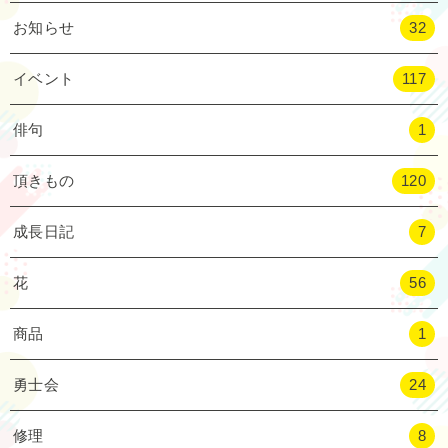
お知らせ
32
イベント
117
俳句
1
頂きもの
120
成長日記
7
花
56
商品
1
勇士会
24
修理
8