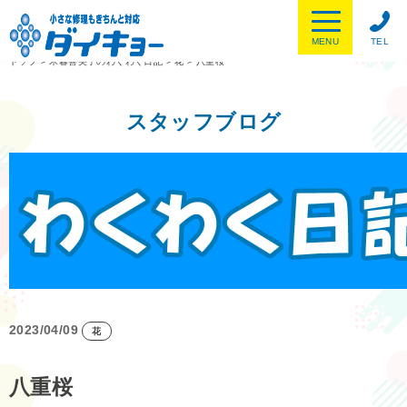
MENU
TEL
トップ
>
木暮喜美子のわくわく日記
>
花
>
八重桜
スタッフブログ
2023/04/09
花
八重桜