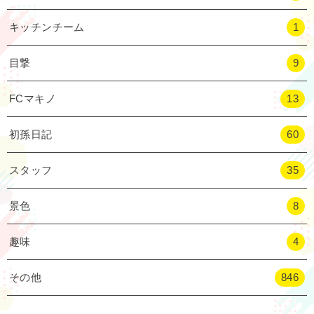
キッチンチーム
1
目撃
9
FCマキノ
13
初孫日記
60
スタッフ
35
景色
8
趣味
4
その他
846