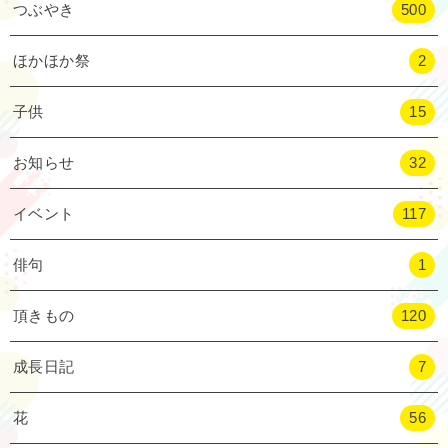
つぶやき
500
ほかほか祭
2
子供
15
お知らせ
32
イベント
117
俳句
1
頂きもの
120
成長日記
7
花
56