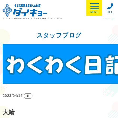
MENU
TEL
トップ
>
木暮喜美子のわくわく日記
>
花
>
大輪
スタッフブログ
2023/04/15
花
大輪