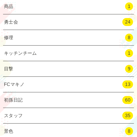
商品
1
勇士会
24
修理
8
キッチンチーム
1
目撃
9
FCマキノ
13
初孫日記
60
スタッフ
35
景色
8