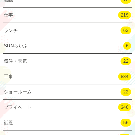
仕事
219
ランチ
63
SUNらいふ
6
気候・天気
22
工事
834
ショールーム
22
プライベート
346
話題
56