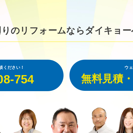
廻りのリフォームなら
ダイキョー
談ください！
ウェ
08-754
無料見積