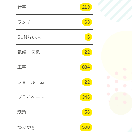
仕事
219
ランチ
63
SUNらいふ
6
気候・天気
22
工事
834
ショールーム
22
プライベート
346
話題
56
つぶやき
500