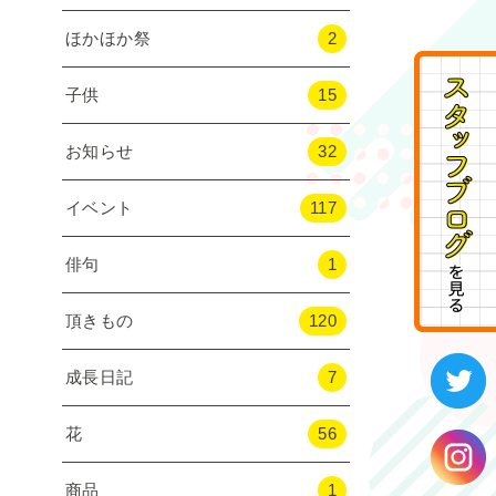
ほかほか祭
2
子供
15
お知らせ
32
イベント
117
俳句
1
頂きもの
120
成長日記
7
花
56
商品
1