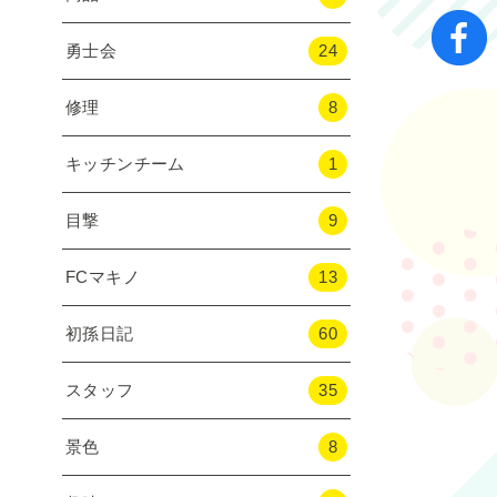
勇士会
24
修理
8
キッチンチーム
1
目撃
9
FCマキノ
13
初孫日記
60
スタッフ
35
景色
8