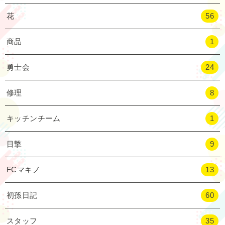
花
56
商品
1
勇士会
24
修理
8
キッチンチーム
1
目撃
9
FCマキノ
13
初孫日記
60
スタッフ
35