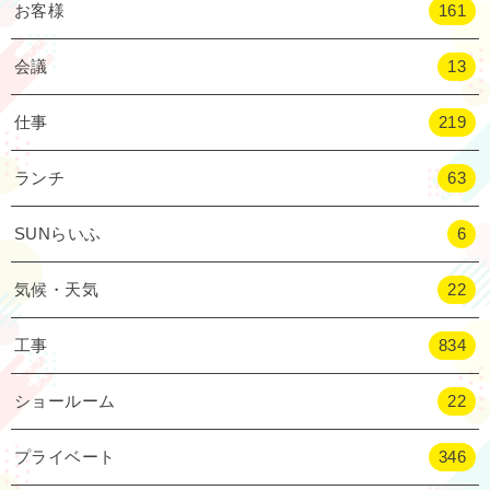
お客様
161
会議
13
仕事
219
ランチ
63
SUNらいふ
6
気候・天気
22
工事
834
ショールーム
22
プライベート
346