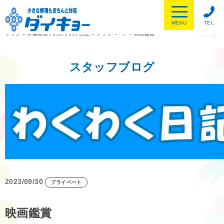
MENU
TEL
トップ
>
木暮喜美子のわくわく日記
>
プライベート
>
映画鑑賞
スタッフブログ
2023/09/30
プライベート
映画鑑賞