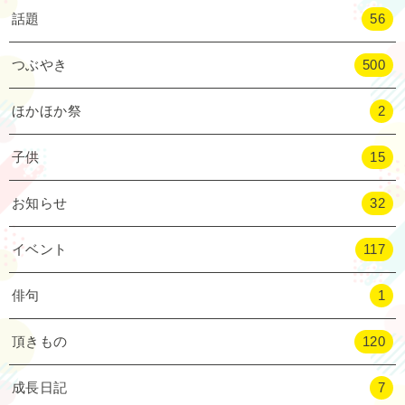
話題
56
つぶやき
500
ほかほか祭
2
子供
15
お知らせ
32
イベント
117
俳句
1
頂きもの
120
成長日記
7