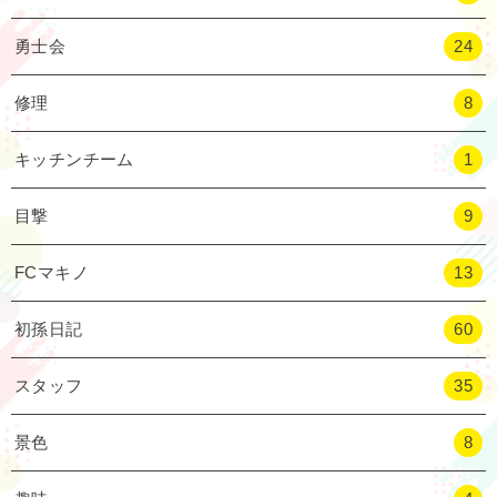
勇士会
24
修理
8
キッチンチーム
1
目撃
9
FCマキノ
13
初孫日記
60
スタッフ
35
景色
8