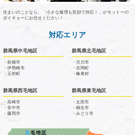
住まいのことなら、「小さな修理も笑顔で対応！」がモットーの
ダイキョーにお任せください！
対応エリア
群馬県中毛地区
群馬県北毛地区
・前橋市
・渋川市
・伊勢崎市
・吉岡町
・玉村町
・榛東村
群馬県西毛地区
群馬県東毛地区
・高崎市
・太田市
・安中市
・桐生市
・藤岡市
・みどり市