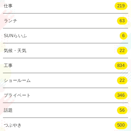
仕事
219
ランチ
63
SUNらいふ
6
気候・天気
22
工事
834
ショールーム
22
プライベート
346
話題
56
つぶやき
500