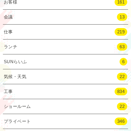
お客様
161
会議
13
仕事
219
ランチ
63
SUNらいふ
6
気候・天気
22
工事
834
ショールーム
22
プライベート
346