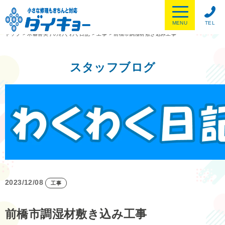
MENU
TEL
トップ
>
木暮喜美子のわくわく日記
>
工事
>
前橋市調湿材敷き込み工事
スタッフブログ
2023/12/08
工事
前橋市調湿材敷き込み工事