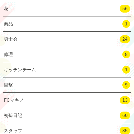
花
56
商品
1
勇士会
24
修理
8
キッチンチーム
1
目撃
9
FCマキノ
13
初孫日記
60
スタッフ
35