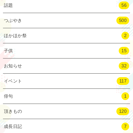
話題
56
つぶやき
500
ほかほか祭
2
子供
15
お知らせ
32
イベント
117
俳句
1
頂きもの
120
成長日記
7