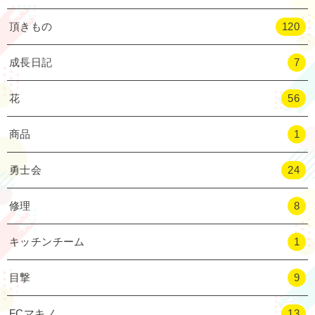
頂きもの
120
成長日記
7
花
56
商品
1
勇士会
24
修理
8
キッチンチーム
1
目撃
9
FCマキノ
13