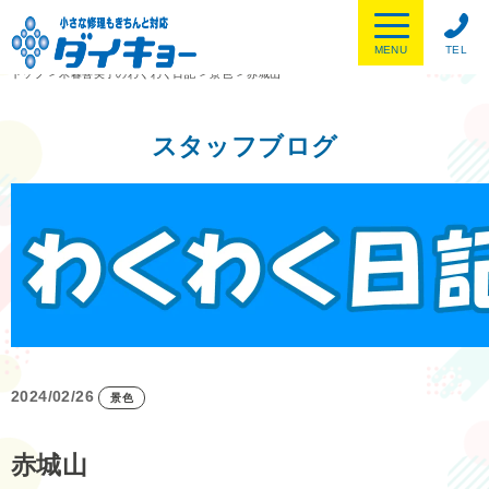
MENU
TEL
トップ
>
木暮喜美子のわくわく日記
>
景色
>
赤城山
スタッフブログ
2024/02/26
景色
赤城山