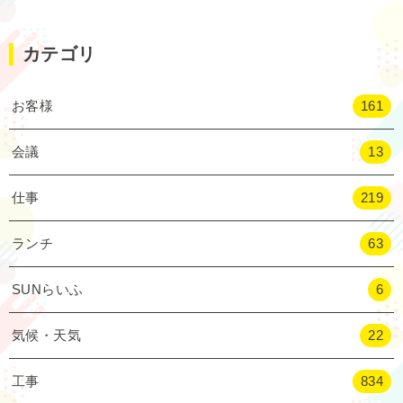
カテゴリ
お客様
161
会議
13
仕事
219
ランチ
63
SUNらいふ
6
気候・天気
22
工事
834