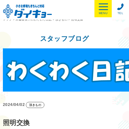
MENU
TEL
トップ
>
木暮喜美子のわくわく日記
>
頂きもの
>
照明交換
スタッフブログ
2024/04/02
頂きもの
照明交換