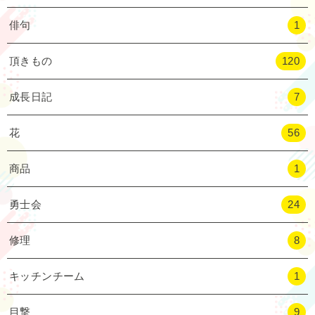
俳句
1
頂きもの
120
成長日記
7
花
56
商品
1
勇士会
24
修理
8
キッチンチーム
1
目撃
9