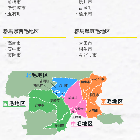
・前橋市
・渋川市
・伊勢崎市
・吉岡町
・玉村町
・榛東村
群馬県西毛地区
群馬県東毛地区
・高崎市
・太田市
・安中市
・桐生市
・藤岡市
・みどり市