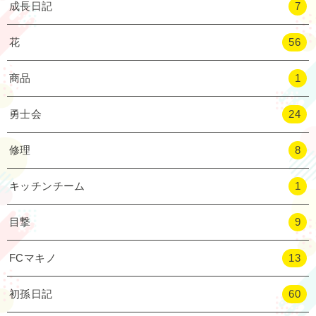
成長日記
7
花
56
商品
1
勇士会
24
修理
8
キッチンチーム
1
目撃
9
FCマキノ
13
初孫日記
60