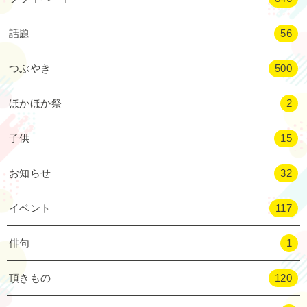
話題
56
つぶやき
500
ほかほか祭
2
子供
15
お知らせ
32
イベント
117
俳句
1
頂きもの
120