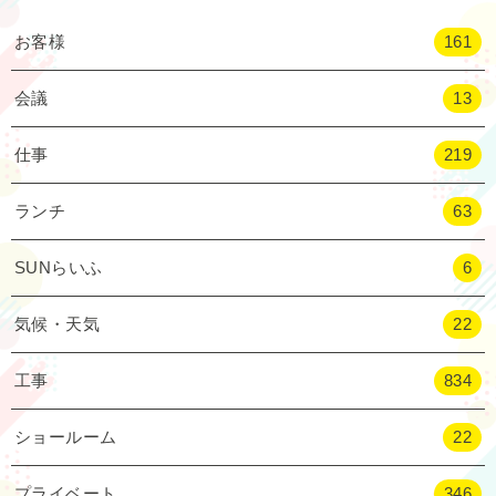
お客様
161
会議
13
仕事
219
ランチ
63
SUNらいふ
6
気候・天気
22
工事
834
ショールーム
22
プライベート
346