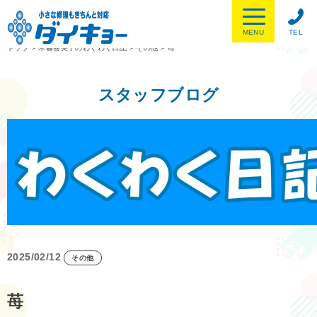
MENU
TEL
トップ
>
木暮喜美子のわくわく日記
>
その他
>
苺
スタッフブログ
2025/02/12
その他
苺