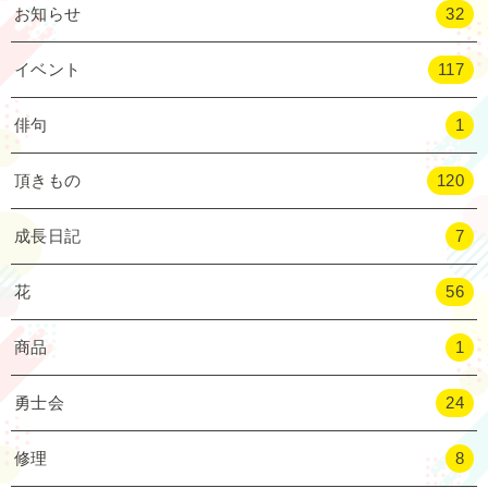
お知らせ
32
イベント
117
俳句
1
頂きもの
120
成長日記
7
花
56
商品
1
勇士会
24
修理
8