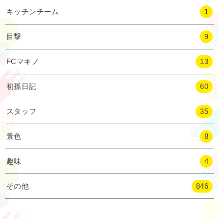
キッチンチーム
1
目撃
9
FCマキノ
13
初孫日記
60
スタッフ
35
景色
8
趣味
4
その他
846