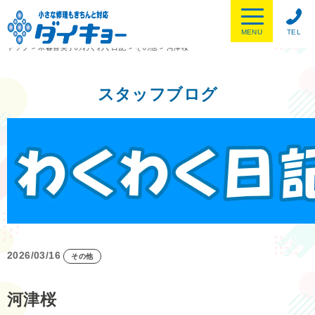
MENU
TEL
トップ
>
木暮喜美子のわくわく日記
>
その他
>
河津桜
スタッフブログ
2026/03/16
その他
河津桜