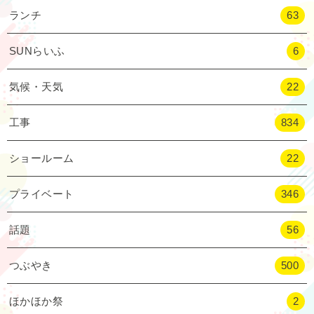
ランチ
63
SUNらいふ
6
気候・天気
22
工事
834
ショールーム
22
プライベート
346
話題
56
つぶやき
500
ほかほか祭
2