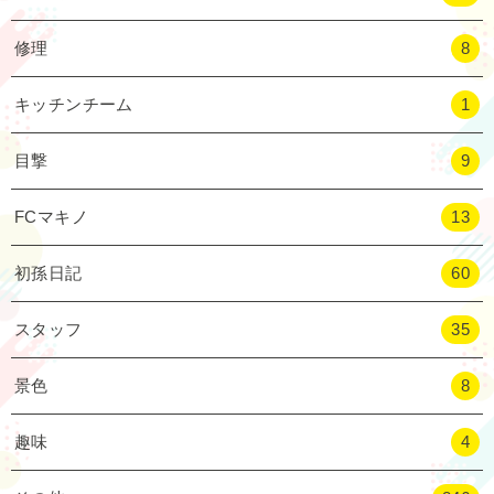
修理
8
キッチンチーム
1
目撃
9
FCマキノ
13
初孫日記
60
スタッフ
35
景色
8
趣味
4