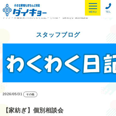
MENU
TEL
トップ
>
木暮喜美子のわくわく日記
>
その他
>
【家紡ぎ】個別相談会
スタッフブログ
2026/05/31
その他
【家紡ぎ】個別相談会