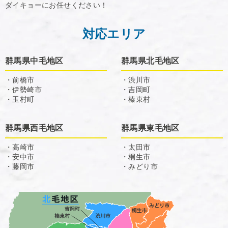
ダイキョーにお任せください！
対応エリア
群馬県中毛地区
群馬県北毛地区
・前橋市
・渋川市
・伊勢崎市
・吉岡町
・玉村町
・榛東村
群馬県西毛地区
群馬県東毛地区
・高崎市
・太田市
・安中市
・桐生市
・藤岡市
・みどり市