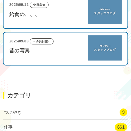
2025/09/12
☆日常☆
給食の、、、
2025/09/08
♂子供日誌♀
昔の写真
カテゴリ
つぶやき
9
仕事
661