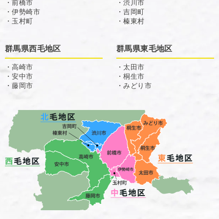
・前橋市
・渋川市
・伊勢崎市
・吉岡町
・玉村町
・榛東村
群馬県西毛地区
群馬県東毛地区
・高崎市
・太田市
・安中市
・桐生市
・藤岡市
・みどり市