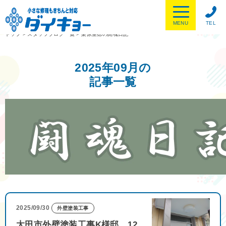
MENU
TEL
トップ
>
スタッフブログ一覧
>
栗原重徳の闘魂日記
2025年09月の
記事一覧
2025/09/30
外壁塗装工事
太田市外壁塗装工事K様邸 12