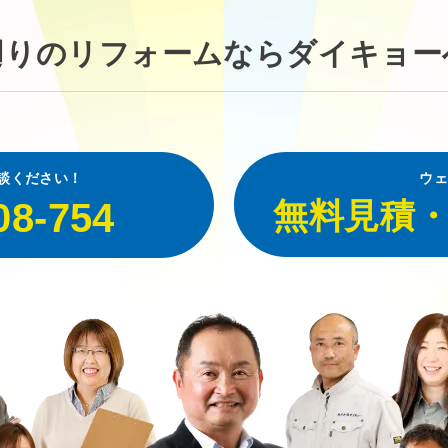
廻りのリフォームなら
ダイキョー
談ください！
ウェ
08-754
無料見積