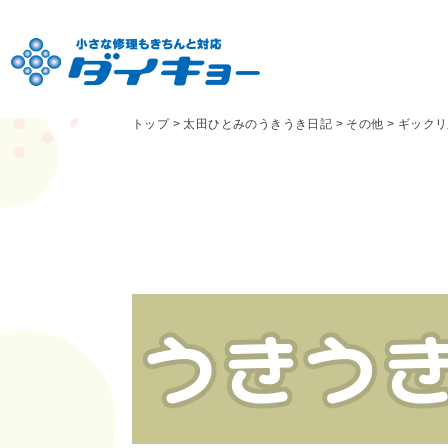
トップ
>
太田ひとみのうきうき日記
>
その他
>
ギックリ