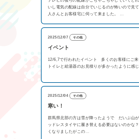
テレビの後ろの配線がごちゃごちゃしていてど
いし電気の配線は自分でいじるのが怖いので見
人さんとお客様宅に伺って来ました。 …
2025/12/07
その他
イベント
12/6,7で行われたイベント 多くのお客様に
トイレと給湯器のお見積りが多かったように感
2025/12/04
その他
寒い！
群馬県北部の方は雪が降ったようで だいぶ山
ッドレスタイヤに履き替える必要はないのかな
くなりましたがこの…