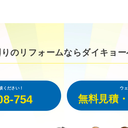
廻りのリフォームなら
ダイキョー
談ください！
ウェ
08-754
無料見積