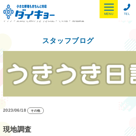
MENU
TEL
トップ
>
太田ひとみのうきうき日記
>
その他
>
現地調査
スタッフブログ
2023/06/18
その他
現地調査