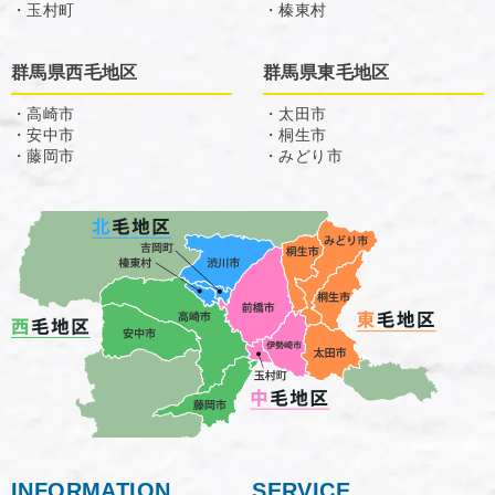
・玉村町
・榛東村
群馬県西毛地区
群馬県東毛地区
・高崎市
・太田市
・安中市
・桐生市
・藤岡市
・みどり市
INFORMATION
SERVICE