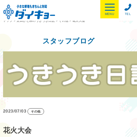
MENU
TEL
トップ
>
太田ひとみのうきうき日記
>
その他
>
花火大会
スタッフブログ
2023/07/03
その他
花火大会