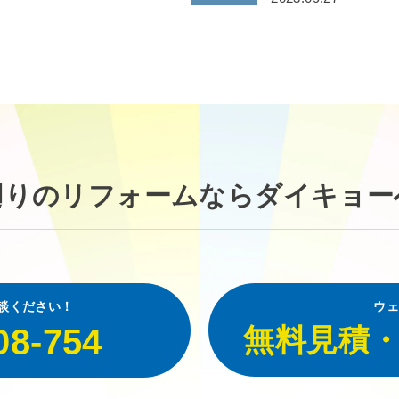
廻りのリフォームなら
ダイキョー
談ください！
ウェ
08-754
無料見積