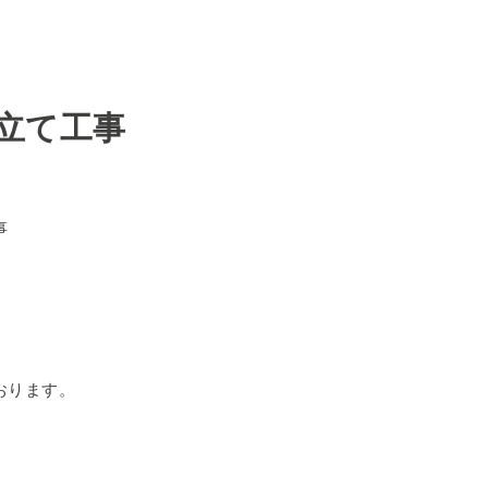
立て工事
事
おります。