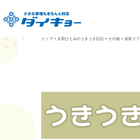
トップ
>
太田ひとみのうきうき日記
>
その他
>
浴室リフ