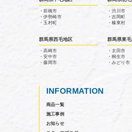
・前橋市
・渋川市
・伊勢崎市
・吉岡町
・玉村町
・榛東村
群馬県西毛地区
群馬県東毛
・高崎市
・太田市
・安中市
・桐生市
・藤岡市
・みどり市
INFORMATION
商品一覧
施工事例
お知らせ