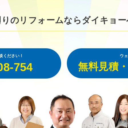
廻りのリフォームなら
ダイキョー
談ください！
ウェ
08-754
無料見積