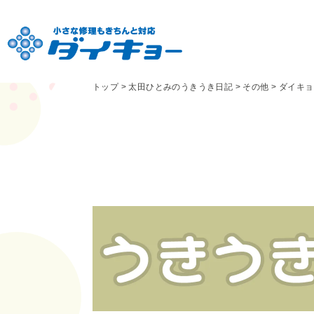
トップ
>
太田ひとみのうきうき日記
>
その他
>
ダイキョ