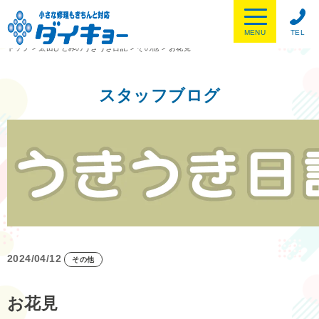
MENU
TEL
トップ
>
太田ひとみのうきうき日記
>
その他
>
お花見
スタッフブログ
2024/04/12
その他
お花見