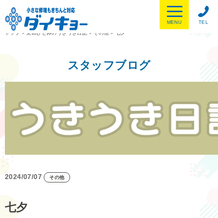
MENU
TEL
トップ
>
太田ひとみのうきうき日記
>
その他
>
七夕
スタッフブログ
2024/07/07
その他
七夕