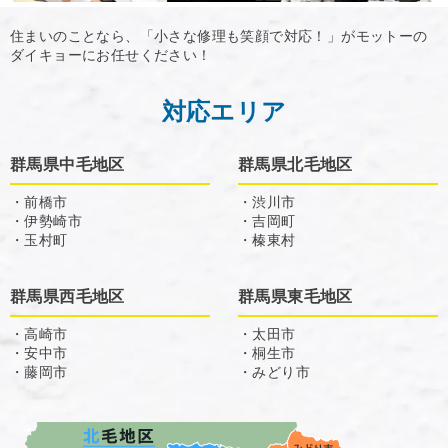
住まいのことなら、「小さな修理も笑顔で対応！」がモットーの
ダイキョーにお任せください！
対応エリア
群馬県中毛地区
群馬県北毛地区
・前橋市
・渋川市
・伊勢崎市
・吉岡町
・玉村町
・榛東村
群馬県西毛地区
群馬県東毛地区
・高崎市
・太田市
・安中市
・桐生市
・藤岡市
・みどり市