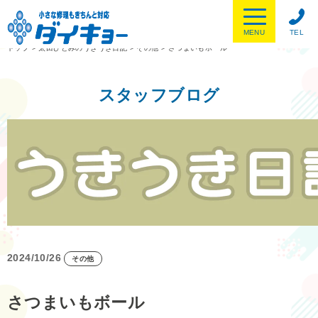
MENU
TEL
トップ
>
太田ひとみのうきうき日記
>
その他
>
さつまいもボール
スタッフブログ
2024/10/26
その他
さつまいもボール