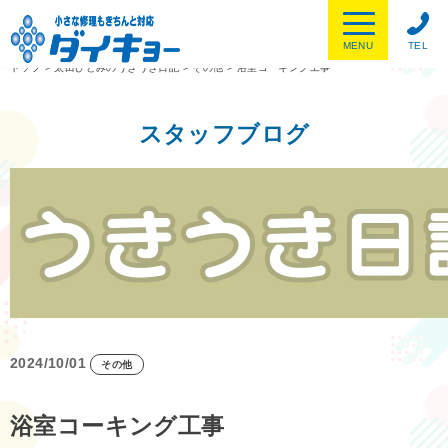
MENU
TEL
トップ
>
太田ひとみのうきうき日記
>
その他
>
浴室コーキング工事
スタッフブログ
2024/10/01
その他
浴室コーキング工事