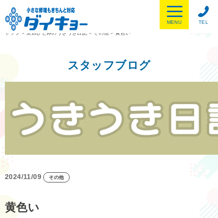
MENU
TEL
トップ
>
太田ひとみのうきうき日記
>
その他
>
黄色い
スタッフブログ
2024/11/09
その他
黄色い