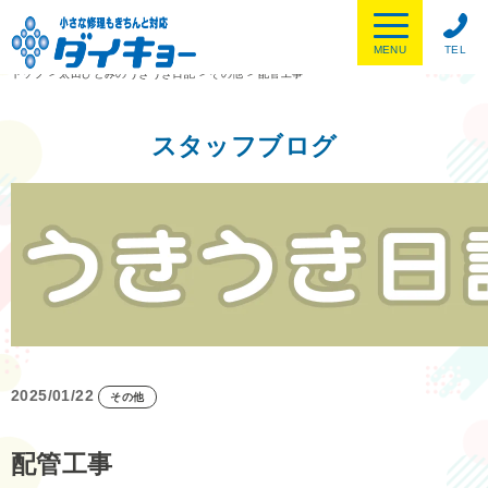
MENU
TEL
トップ
>
太田ひとみのうきうき日記
>
その他
>
配管工事
スタッフブログ
2025/01/22
その他
配管工事