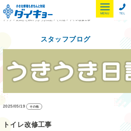
MENU
TEL
トップ
>
太田ひとみのうきうき日記
>
その他
>
トイレ改修工事
スタッフブログ
2025/05/19
その他
トイレ改修工事