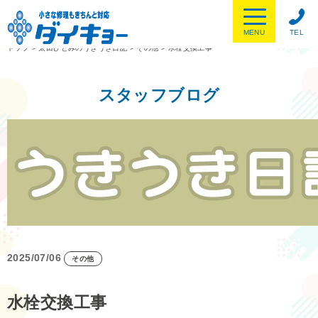
MENU
TEL
トップ
>
太田ひとみのうきうき日記
>
その他
>
水栓交換工事
スタッフブログ
2025/07/06
その他
水栓交換工事