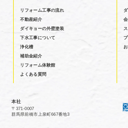
リフォーム工事の流れ
ダ
不動産紹介
会
ダイキョーの外壁塗装
ス
下水工事について
プ
浄化槽
お
補助金紹介
リフォーム体験館
よくある質問
本社
〒371-0007
群馬県前橋市上泉町667番地3