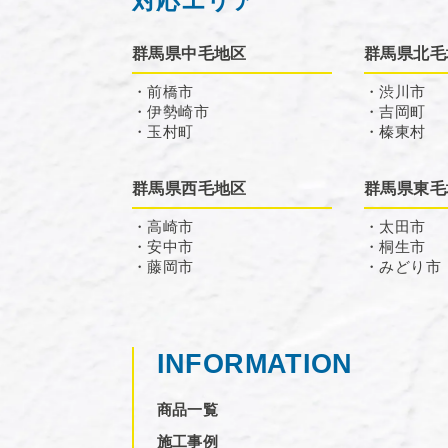
対応エリア
群馬県中毛地区
群馬県北毛
・前橋市
・渋川市
・伊勢崎市
・吉岡町
・玉村町
・榛東村
群馬県西毛地区
群馬県東毛
・高崎市
・太田市
・安中市
・桐生市
・藤岡市
・みどり市
INFORMATION
商品一覧
施工事例