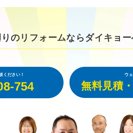
廻りのリフォームなら
ダイキョー
談ください！
ウェ
08-754
無料見積