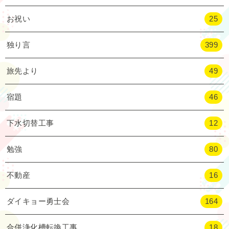
お祝い
25
独り言
399
旅先より
49
宿題
46
下水切替工事
12
勉強
80
不動産
16
ダイキョー勇士会
164
合併浄化槽転換工事
18