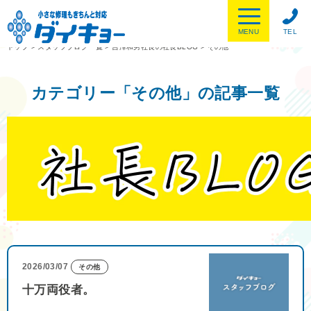
MENU
TEL
トップ
>
スタッフブログ一覧
>
吉澤和男社長の社長BLOG
>
その他
カテゴリー「その他」の記事一覧
2026/03/07
その他
十万両役者。