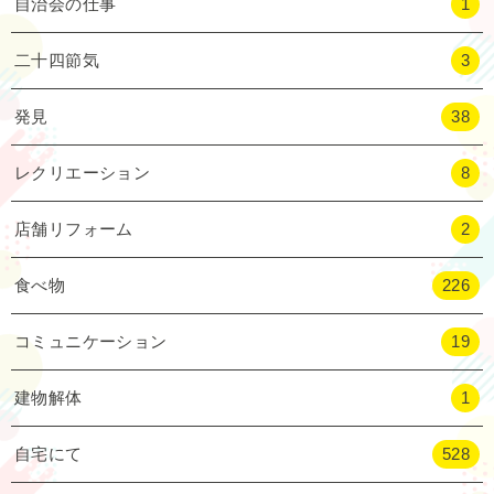
自治会の仕事
1
二十四節気
3
発見
38
レクリエーション
8
店舗リフォーム
2
食べ物
226
コミュニケーション
19
建物解体
1
自宅にて
528