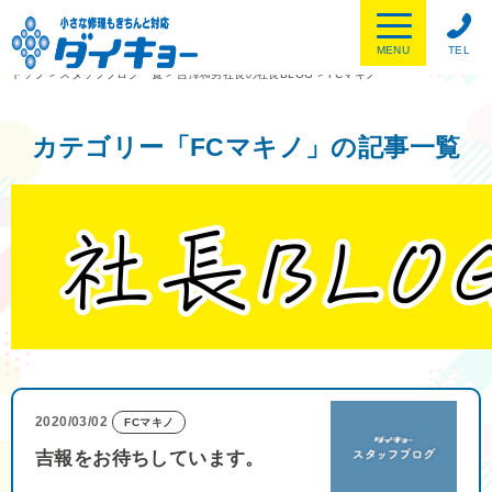
MENU
TEL
トップ
>
スタッフブログ一覧
>
吉澤和男社長の社長BLOG
>
FCマキノ
カテゴリー「FCマキノ」の記事一覧
2020/03/02
FCマキノ
吉報をお待ちしています。