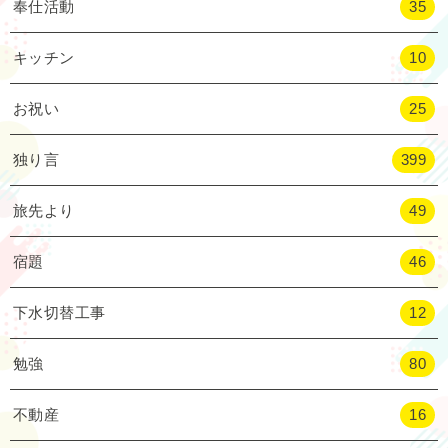
奉仕活動
35
キッチン
10
お祝い
25
独り言
399
旅先より
49
宿題
46
下水切替工事
12
勉強
80
不動産
16