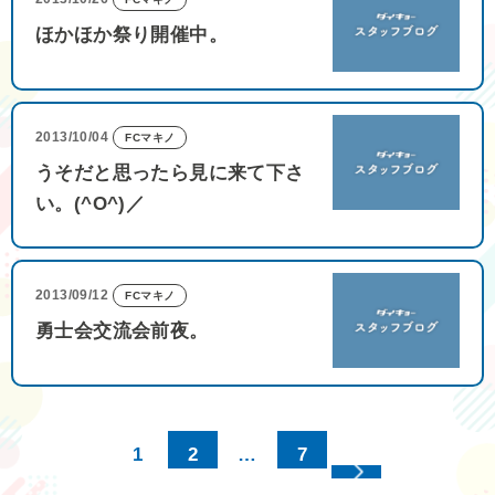
ほかほか祭り開催中。
2013/10/04
FCマキノ
うそだと思ったら見に来て下さ
い。(^O^)／
2013/09/12
FCマキノ
勇士会交流会前夜。
1
2
…
7