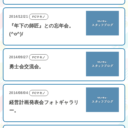
2014/12/21
FCマキノ
『年下の師匠』との忘年会。
(^o^)/
2014/09/27
FCマキノ
勇士会交流会。
2014/08/04
FCマキノ
経営計画発表会フォトギャラリ
ー。