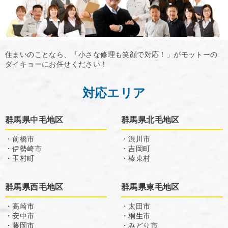
住まいのことなら、「小さな修理も笑顔で対応！」がモットーの
ダイキョーにお任せください！
対応エリア
群馬県中毛地区
群馬県北毛地区
・前橋市
・渋川市
・伊勢崎市
・吉岡町
・玉村町
・榛東村
群馬県西毛地区
群馬県東毛地区
・高崎市
・太田市
・安中市
・桐生市
・藤岡市
・みどり市