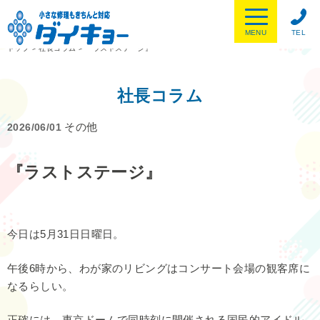
MENU
TEL
トップ
>
社長コラム
>
『ラストステージ』
社長コラム
その他
2026/06/01
『ラストステージ』
今日は5月31日日曜日。
午後6時から、わが家のリビングはコンサート会場の観客席に
なるらしい。
正確には、東京ドームで同時刻に開催される国民的アイドル