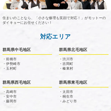
住まいのことなら、「小さな修理も笑顔で対応！」がモットーの
ダイキョーにお任せください！
対応エリア
群馬県中毛地区
群馬県北毛地区
・前橋市
・渋川市
・伊勢崎市
・吉岡町
・玉村町
・榛東村
群馬県西毛地区
群馬県東毛地区
・高崎市
・太田市
・安中市
・桐生市
・藤岡市
・みどり市