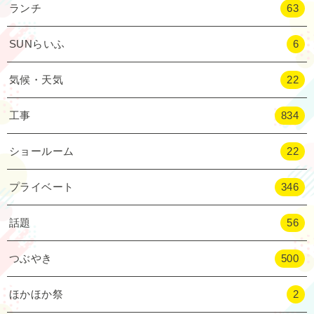
ランチ
63
SUNらいふ
6
気候・天気
22
工事
834
ショールーム
22
プライベート
346
話題
56
つぶやき
500
ほかほか祭
2