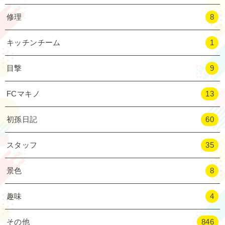
修理
8
キッチンチーム
1
目撃
9
FCマキノ
13
初孫日記
60
スタッフ
35
景色
8
趣味
4
その他
846