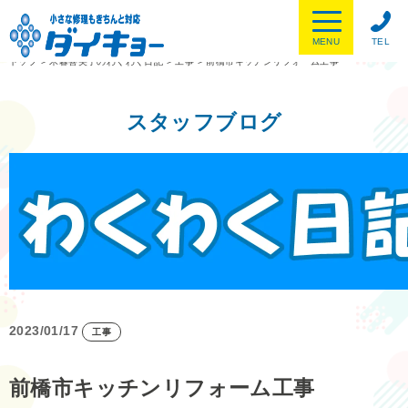
MENU
TEL
トップ
>
木暮喜美子のわくわく日記
>
工事
>
前橋市キッチンリフォーム工事
スタッフブログ
2023/01/17
工事
前橋市キッチンリフォーム工事