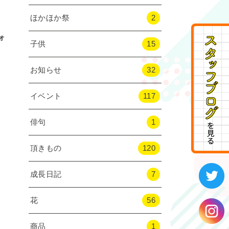
ほかほか祭
2
ォ
子供
15
お知らせ
32
イベント
117
俳句
1
頂きもの
120
成長日記
7
花
56
商品
1