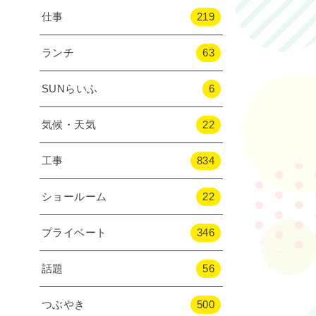
仕事
219
ランチ
63
SUNらいふ
6
気候・天気
22
工事
834
ショールーム
22
プライベート
346
話題
56
つぶやき
500