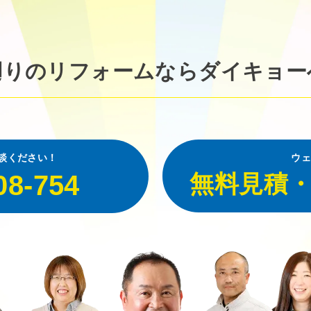
廻りのリフォームなら
ダイキョー
談ください！
ウェ
08-754
無料見積