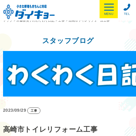
MENU
TEL
トップ
>
木暮喜美子のわくわく日記
>
工事
>
高崎市トイレリフォーム工事
スタッフブログ
2023/09/29
工事
高崎市トイレリフォーム工事