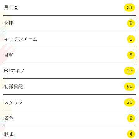
勇士会
24
修理
8
キッチンチーム
1
目撃
9
FCマキノ
13
初孫日記
60
スタッフ
35
景色
8
趣味
4