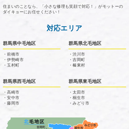
住まいのことなら、「小さな修理も笑顔で対応！」がモットーの
ダイキョーにお任せください！
対応エリア
群馬県中毛地区
群馬県北毛地区
・前橋市
・渋川市
・伊勢崎市
・吉岡町
・玉村町
・榛東村
群馬県西毛地区
群馬県東毛地区
・高崎市
・太田市
・安中市
・桐生市
・藤岡市
・みどり市