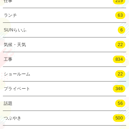
仕事
219
ランチ
63
SUNらいふ
6
気候・天気
22
工事
834
ショールーム
22
プライベート
346
話題
56
つぶやき
500