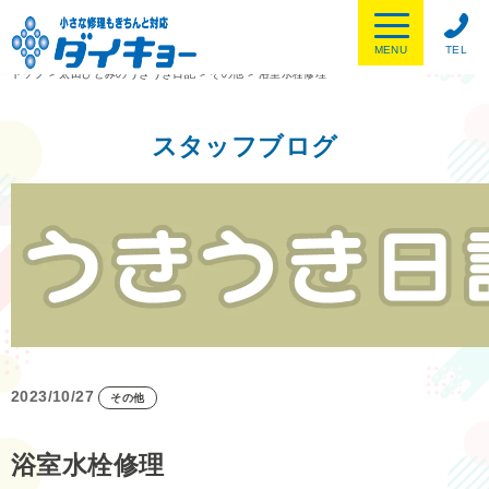
MENU
TEL
トップ
>
太田ひとみのうきうき日記
>
その他
>
浴室水栓修理
スタッフブログ
2023/10/27
その他
浴室水栓修理